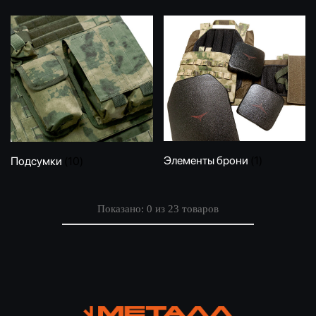
Элементы брони
(1)
Подсумки
(10)
Показано:
0
из
23
товаров