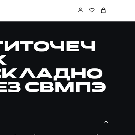
титочеч
к
складно
ез СВМПЭ