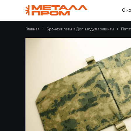
О к
ООО
"Металлпром"
—
Пенза
Главная
Бронежилеты и Доп. модули защиты
Пяти