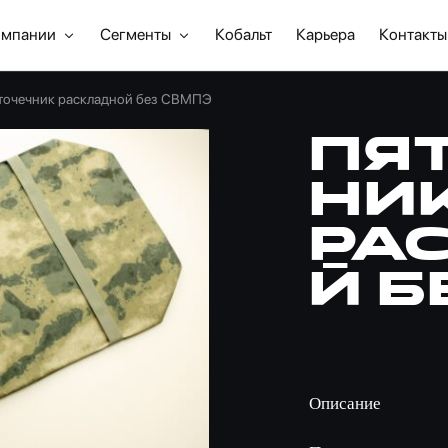
омпании
Сегменты
Кобальт
Карьера
Контакты
точечник раскладной без СВМПЭ
Пя
ни
ра
й б
Описание