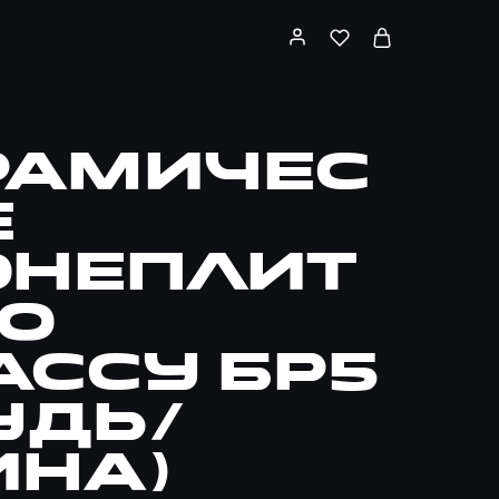
рамичес
е
онеплит
о
ассу БР5
удь/
ина)