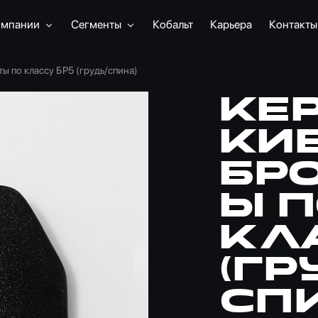
омпании
Сегменты
Кобальт
Карьера
Контакты
ы по классу БР5 (грудь/спина)
Ке
ки
бр
ы п
кл
(гр
сп