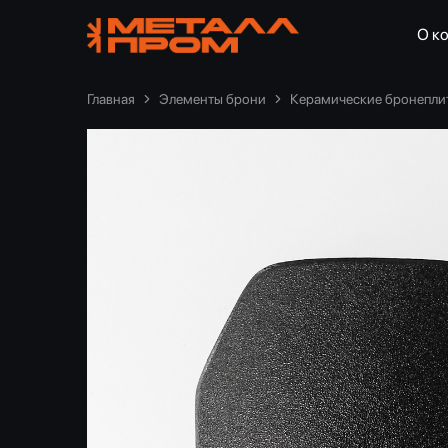
О к
ООО
"Металлпром"
—
Пенза
Главная
Элементы брони
Керамические бронеплит