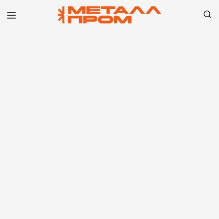
ООО
"Металлпром"
—
Пенза